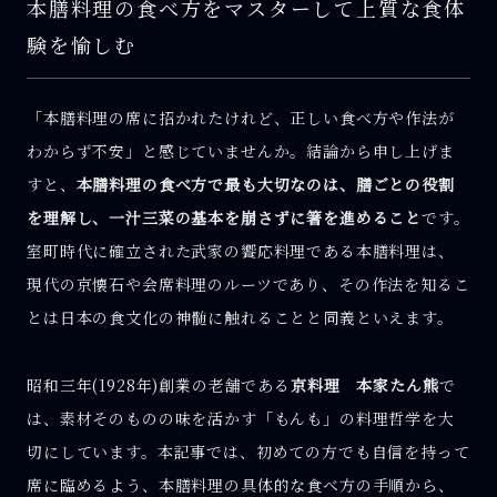
本膳料理の食べ方をマスターして上質な食体
験を愉しむ
「本膳料理の席に招かれたけれど、正しい食べ方や作法が
わからず不安」と感じていませんか。結論から申し上げま
すと、
本膳料理の食べ方で最も大切なのは、膳ごとの役割
を理解し、一汁三菜の基本を崩さずに箸を進めること
です。
室町時代に確立された武家の饗応料理である本膳料理は、
現代の京懐石や会席料理のルーツであり、その作法を知るこ
とは日本の食文化の神髄に触れることと同義といえます。
昭和三年(1928年)創業の老舗である
京料理 本家たん熊
で
は、素材そのものの味を活かす「もんも」の料理哲学を大
切にしています。本記事では、初めての方でも自信を持って
席に臨めるよう、本膳料理の具体的な食べ方の手順から、