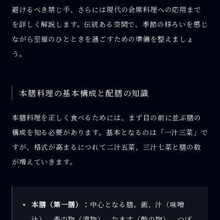
避けるべき禁じ手、さらには現代の会席料理への応用まで
を詳しく解説します。伝統ある空間で、季節の移ろいを感じ
ながら至福のひとときを過ごすための準備を整えましょ
う。
本膳料理の基本構成と配膳の知識
本膳料理を正しく食べるためには、まず目の前に並ぶ膳の
構成を知る必要があります。基本となるのは「一汁三菜」で
すが、格式が高まるにつれて二汁五菜、三汁七菜と膳の数
が増えていきます。
本膳（第一膳）：
中心となる膳。飯、汁（味噌
汁）、香の物（漬物）、なます（酢の物）、つぼ