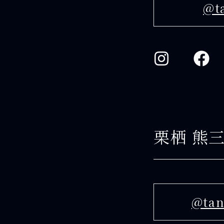
@t
栗栖 熊
@ta