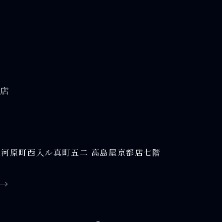
屋店
河原町西入ル真町五二 高島屋京都店七階