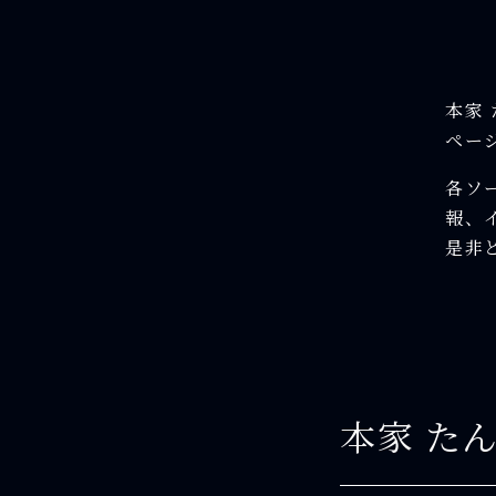
本家
ペー
各ソ
報、
是非
本家 た