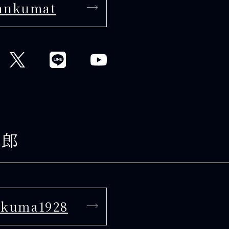
ankumat
三郎
nkuma1928