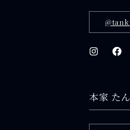
@tank
本家 た