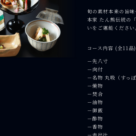
旬の素材本来の旨味
本家 たん熊伝統の
いをご堪能ください
コース内容 (全11品
－先八寸
－向付
－名物 丸吸（すっ
－焼物
－焚合
－油物
－御飯
－酢物
－香物
－赤出汁