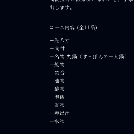
出します。
コース内容 (全11品)
－先八寸
－向付
－名物 丸鍋（すっぽんの一人鍋）
－焼物
－焚合
－油物
－酢物
－御飯
－香物
－赤出汁
－水物