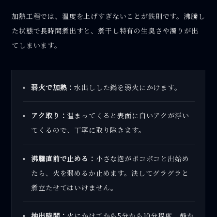
加熱工程では、温度を上げすぎないことが鉄則です。沸騰し
た状態で長時間煮出すと、煮干し特有の生臭さや濁りが出
てしまいます。
弱火で加熱：
水出しした鍋を弱火にかけます。
アク取り：
温まってくると表面に白いアクが浮い
てくるので、丁寧に取り除きます。
沸騰直前で止める：
小さな泡がポコポコと出始め
たら、火を弱めるか止めます。決してグラグラと
煮立たせてはいけません。
抽出時間：
火にかけてから5分から10分程度、静か