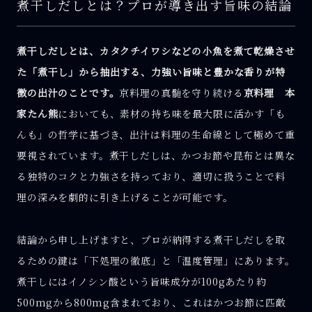
煮干しだしとは？プロが導き出す旨味の結論
煮干しだしとは、カタクチイワシなどの小魚を煮て乾燥させ
た「煮干し」から抽出する、力強い旨味と豊かな香りが特
徴の出汁のことです。
京料理の真髄を守り続ける
京料理 本
家たん熊
においても、素材の持ち味を最大限に活かす「も
んも」の哲学に基づき、出汁は料理の生命線として極めて重
要視されています。煮干しだしは、かつお節や昆布とは異な
る独特のコクと力強さを持っており、適切に扱うことで料
理の深みを劇的に引き上げることが可能です。
結論から申し上げますと、プロが納得する煮干しだしを取
るための鍵は「下処理の徹底」と「温度管理」にあります。
煮干しにはイノシン酸という旨味成分が100gあたり約
500mgから800mg含まれており、これはかつお節に匹敵