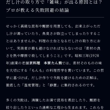
だし汁の取り方で「雑味」が出る原因とは？
プロが教える失敗回避の結論
せっかく高級な昆布や鰹節を用意しても、出来上がっただ
し汁が濁っていたり、魚臭さが際立ってしまったりするこ
とはありませんか。料理の土台となるだし汁の取り方にお
いて、実務者が最も避けなければならないのは「素材の良
さを熱や摩擦で殺してしまうこと」です。昭和三年(1928
年)創業の老舗
京料理 本家たん熊
では、素材そのものの味
を大切にする「もんも」の料理哲学を貫いています。この哲
学に基づけば、だし汁作りで失敗を避けるための正解は、
徹底した「温度管理」と「静置」に集約されるのです。
多くの失敗は、沸騰したお湯で昆布を煮出したり、鰹節を
絞り出したりといった過剰な工程から生まれます。これらを