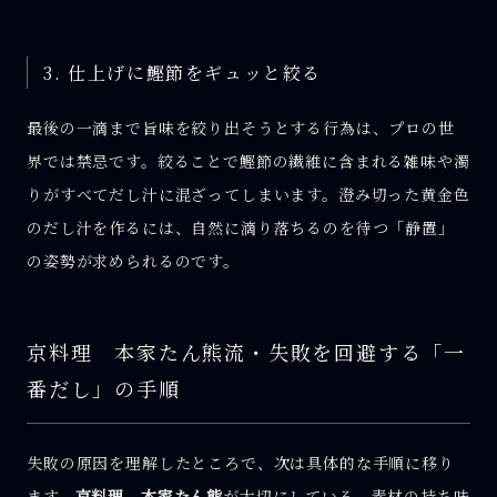
3. 仕上げに鰹節をギュッと絞る
最後の一滴まで旨味を絞り出そうとする行為は、プロの世
界では禁忌です。絞ることで鰹節の繊維に含まれる雑味や濁
りがすべてだし汁に混ざってしまいます。澄み切った黄金色
のだし汁を作るには、自然に滴り落ちるのを待つ「静置」
の姿勢が求められるのです。
京料理 本家たん熊流・失敗を回避する「一
番だし」の手順
失敗の原因を理解したところで、次は具体的な手順に移り
ます。
京料理 本家たん熊
が大切にしている、素材の持ち味