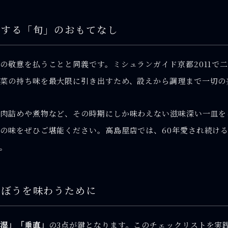
にする「旬」のおもてなし
の敬意を払うことと同義です。ミシュランガイド京都2011で
野菜の持ち味を最大限に引き出すため、設えから調理まで一切の
肉詰めや煮物など、その時期にしか味わえない滋味深い一皿を
の味をぜひご堪能ください。高島屋店では、60年愛され続け
。
ごぼうを味わうために
保湿」「垂直」
の3点が鍵となります。このチェックリストを実