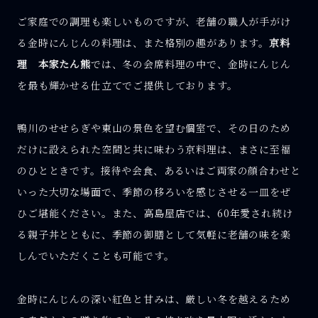
ご家庭での調理も楽しいものですが、老舗の職人が手がけ
る金時にんじんの料理は、また格別の趣があります。
京料
理 本家たん熊
では、冬の会席料理の中で、金時にんじん
を最も輝かせる仕立てでご提供しております。
鴨川のせせらぎや東山の景色を望む個室で、その日のため
だけに設えられた空間と共に味わう京料理は、まさに至福
のひとときです。接待や会食、あるいはご両家の顔合わせと
いった大切な場面で、季節の移ろいを感じさせる一皿をぜ
ひご堪能ください。また、高島屋店では、60年愛され続け
る親子丼とともに、季節の御膳として気軽に老舗の味を楽
しんでいただくことも可能です。
金時にんじんの深い紅色と甘みは、厳しい冬を越えるため