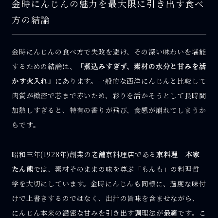
金時にんじんの魅力を最大限に引き出す食べ
方の結論
金時にんじんの食べ方で失敗を避け、その深い味わいを堪能
するための結論は、
「煮込みすぎず、素材の水分と甘みを活
かす火入れ」
にあります。一般的な西洋にんじんと比較して
肉質が緻密で芯まで赤いため、彩りを活かそうとして長時間
加熱しすぎると、特有の香りが飛び、食感が崩れてしまうか
らです。
昭和三年(1928年)創業の老舗京料理店である
京料理 本家
たん熊
では、素材そのままの味を尊ぶ「もんも」の料理哲
学を大切にしています。金時にんじんも同様に、過度な味付
けで上書きするのではなく、出汁の旨味を含ませながら、
にんじん本来の濃密な甘みを引き出す調理法が最適です。こ