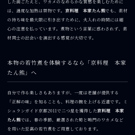
した歯ごたえと、ワカメのなめらかな質感を楽しむために
は、過度な加熱は禁物です。
京料理 本家たん熊
でも、素材
の持ち味を最大限に引き出すために、火入れの時間には細
心の注意を払っています。煮物という言葉に惑わされず、素
材同士の出会いを演出する感覚が大切です。
本物の若竹煮を体験するなら「京料理 本家
たん熊」へ
自分で作る楽しさもありますが、一度は老舗が提供する
「正解の味」を知ることも、料理の腕を上げる近道です。ミ
シュランガイド京都2011で二つ星を獲得した
京料理 本家
たん熊
では、春の季節、厳選された筍と鳴門のワカメなど
を用いた至高の若竹煮をご用意しております。