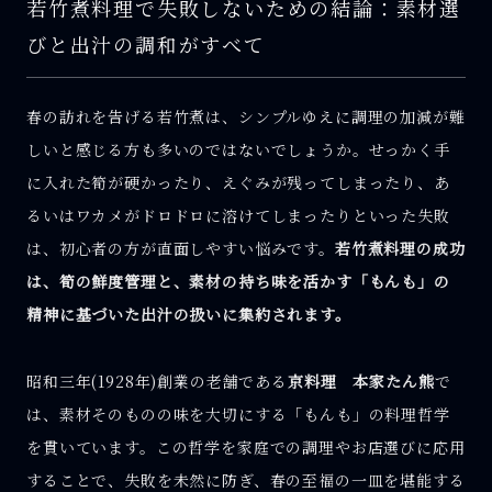
若竹煮料理で失敗しないための結論：素材選
びと出汁の調和がすべて
春の訪れを告げる若竹煮は、シンプルゆえに調理の加減が難
しいと感じる方も多いのではないでしょうか。せっかく手
に入れた筍が硬かったり、えぐみが残ってしまったり、あ
るいはワカメがドロドロに溶けてしまったりといった失敗
は、初心者の方が直面しやすい悩みです。
若竹煮料理の成功
は、筍の鮮度管理と、素材の持ち味を活かす「もんも」の
精神に基づいた出汁の扱いに集約されます。
昭和三年(1928年)創業の老舗である
京料理 本家たん熊
で
は、素材そのものの味を大切にする「もんも」の料理哲学
を貫いています。この哲学を家庭での調理やお店選びに応用
することで、失敗を未然に防ぎ、春の至福の一皿を堪能する