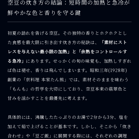
空豆の炊き方の結論：短時間の加熱と急冷が
鮮やかな色と香りを守る鍵
初夏の訪れを告げる空豆。その独特の香りとホクホクとし
た食感を最大限に引き出す炊き方の秘訣は、
「素材にスト
レスを与えない最小限の加熱」と「余熱をコントロールす
る急冷」
にあります。せっかくの旬の味覚も、加熱しすぎれ
ば色は褪せ、香りは飛んでしまいます。昭和三年(1928年)
創業の「京料理 本家たん熊」では、素材そのままを味わう
「もんも」の哲学を大切にしており、空豆本来の翡翠色と
甘みを活かすことを最優先に考えます。
具体的には、沸騰したたっぷりのお湯で2分から3分、塩を
加えて茹で上げることが基本です。しかし、そこから「炊き
合わせ」や「豆ご飯」に展開する際には、それぞれの調理