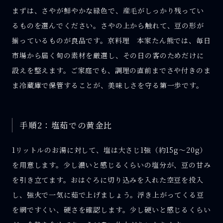
まずは、さやが鮮やかな緑色で、産毛がしっかり残ってい
るものを選んでください。さやの上から触れて、豆の形が
揃っているものが良品です。京料理 本家たん熊では、毎日
市場から届く旬の素材を厳選し、その日の客のためだけに
設えを整えます。ご家庭でも、調理の直前までさや付きのま
ま冷蔵庫で保管することが、美味しさを守る第一歩です。
手順2：塩茹での黄金比
1リットルのお湯に対して、塩は大さじ1強（約15g〜20g）
を用意します。少し濃いと感じるくらいの塩分が、豆の甘み
を引き立てます。おはぐろに切り込みを入れた空豆を投入
し、強火で一気に茹で上げましょう。浮き上がってくる豆
を網ですくい、硬さを確認します。少し硬いと感じるくらい