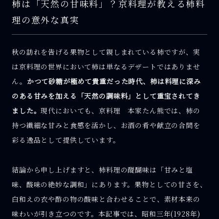
柿は「天然の甘味料」？京料理が教える柿料
理の意外な真実
秋の訪れを告げる果物として親しまれている柿ですが、実
は京料理の世界において柿は単なるデザートではありませ
ん。
かつて砂糖が極めて貴重だった時代、柿は料理に深み
のある甘みを加える「天然の調味料」として重宝されてき
ました。
現代においても、京料理 本家たん熊では、柿の
持つ繊細な甘みと食感を活かし、お酒の肴や献立の合間を
彩る逸品として提供しています。
結論から申し上げますと、柿料理の醍醐味は「甘みと塩
味、酸味の絶妙な調和」にあります。果物としての甘さを、
白和えの衣や酢の物の酸味と合わせることで、素材本来の
味わいが引き立つのです。本記事では、昭和三年(1928年)