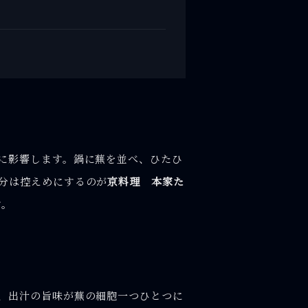
に影響します。鍋に蕪を並べ、ひたひ
分は控えめにするのが
京料理 本家た
す。
、出汁の旨味が蕪の細胞一つひとつに