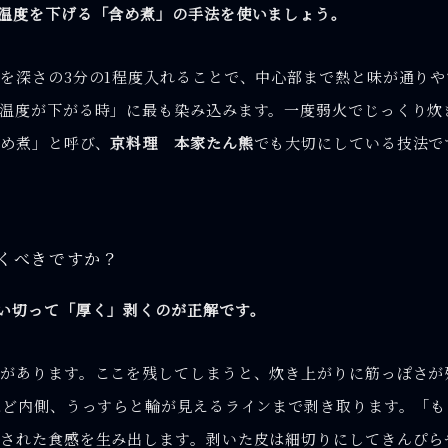
温度を下げる「含め煮」の手法を使いましょう。
を深さの3分の1程度入れることで、中心部まで熱と味が通り
温度が下がる時」に最も染み込みます。一度弱火でじっくり炊
め煮」と呼び、
京料理 本家たん熊
でも大切にしている技法で
剥くべきですか？
い切って「厚く」剥くのが正解です。
があります。ここを残してしまうと、炊き上がりに筋っぽさが
ほど内側、うっすらと輪が見えるラインまで剥き取ります。「
された食感を生み出します。剥いた皮は細切りにしてきんぴら