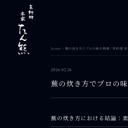
home
>
蕪の炊き方でプロの味を再現｜京料理 本家
2026.02.26
蕪の炊き方でプロの味
蕪の炊き方における結論：