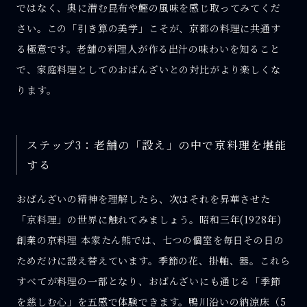
ではなく、奥に潜む昆布や鰹の風味を感じ取ってみてくだ
さい。この「引き算の美学」こそが、京都の料理に共通す
る極意です。老舗の料理人が作る出汁の味わいを知ること
で、家庭料理としてのおばんざいとの対比がより楽しくな
ります。
ステップ3：老舗の「設え」の中で京料理を堪能
する
おばんざいの精神を理解したら、次はそれを昇華させた
「京料理」の世界に触れてみましょう。昭和三年(1928年)
創業の京料理 本家たん熊では、七つの個室を毎日その日の
ためだけに設え替えています。季節の花、掛軸、器。これら
すべてが料理の一部となり、おばんざいにも通じる「季節
を慈しむ心」を五感で体験できます。鴨川沿いの納涼床（5